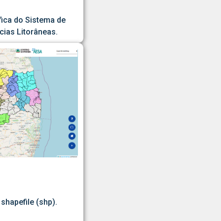
fica do Sistema de
ias Litorâneas.
shapefile (shp).